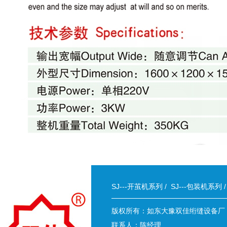
SJ---开茧机系列
/
SJ---包装机系列
版权所有：如东大豫双佳绗缝设备厂
联系人：陈经理