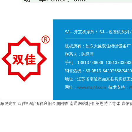
SJ---开茧机系列
/
SJ---包装机系列
版权所有：如东大豫双佳绗缝设备厂
联系人：陈经理
手机：13813736686 13813733883
销售热线：86-0513-84207688/8420
地址：江苏省南通市如东县兵房镇工业
网址：
www.ntsjhf.com
技术支持：
海晟光学
双佳绗缝
鸿祥废旧金属回收
南通网站制作
英思特半导体
嘉佑